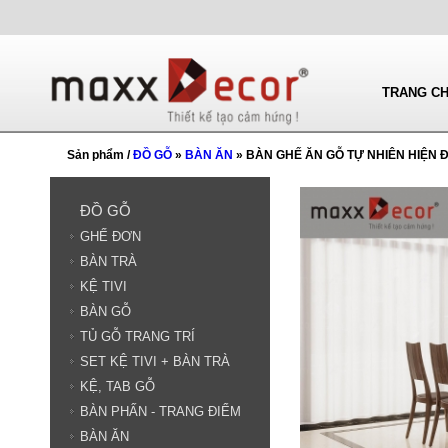
TRANG C
Sản phẩm /
ĐỒ GỖ
»
BÀN ĂN
» BÀN GHẾ ĂN GỖ TỰ NHIÊN HIỆN Đ
ĐỒ GỖ
GHẾ ĐƠN
BÀN TRÀ
KỆ TIVI
BÀN GỖ
TỦ GỖ TRANG TRÍ
SET KỆ TIVI + BÀN TRÀ
KỆ, TAB GỖ
BÀN PHẤN - TRANG ĐIỂM
BÀN ĂN