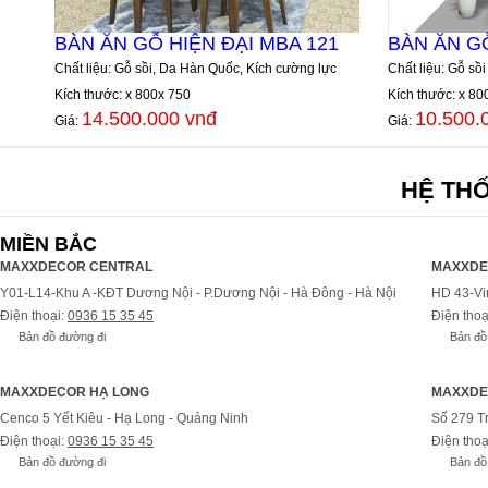
BÀN ĂN GỖ HIỆN ĐẠI MBA 121
BÀN ĂN G
Chất liệu: Gỗ sồi, Da Hàn Quốc, Kích cường lực
Chất liệu: Gỗ sồi
Kích thước: x 800x 750
Kích thước: x 80
14.500.000 vnđ
10.500.
Giá:
Giá:
HỆ TH
MIỀN BẮC
MAXXDECOR CENTRAL
MAXXDE
Y01-L14-Khu A -KĐT Dương Nội - P.Dương Nội - Hà Đông - Hà Nội
HD 43-Vi
Điện thoại:
0936 15 35 45
Điện thoạ
Bản đồ đường đi
Bản đồ
MAXXDECOR HẠ LONG
MAXXDE
Cenco 5 Yết Kiêu - Hạ Long - Quảng Ninh
Số 279 T
Điện thoại:
0936 15 35 45
Điện thoạ
Bản đồ đường đi
Bản đồ