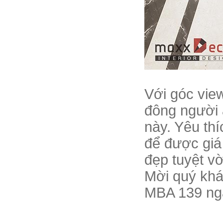
Với góc vie
đông người 
này. Yêu thí
để được giá
đẹp tuyệt v
Mời quý khá
MBA 139 ng