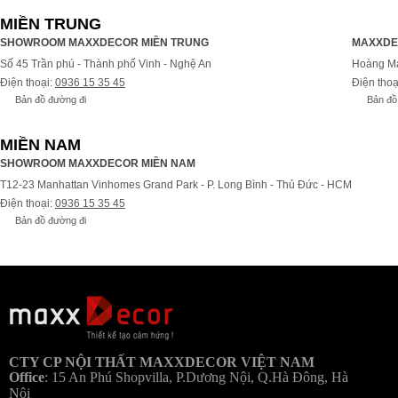
MIỀN TRUNG
SHOWROOM MAXXDECOR MIỀN TRUNG
MAXXDE
Số 45 Trần phú - Thành phố Vinh - Nghệ An
Hoàng Ma
Điện thoại:
0936 15 35 45
Điện thoạ
Bản đồ đường đi
Bản đồ
MIỀN NAM
SHOWROOM MAXXDECOR MIỀN NAM
T12-23 Manhattan Vinhomes Grand Park - P. Long Bình - Thủ Đức - HCM
Điện thoại:
0936 15 35 45
Bản đồ đường đi
Bả
CTY CP NỘI THẤT MAXXDECOR VIỆT NAM
Office
:
15 An Phú Shopvilla, P.Dương Nội, Q.Hà Đông, Hà
Nội