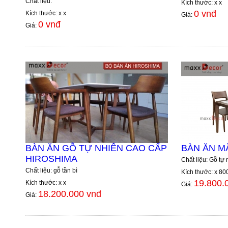
Chất liệu:
Kích thước: x x
0 vnđ
Kích thước: x x
Giá:
0 vnđ
Giá:
BÀN ĂN GỖ TỰ NHIÊN CAO CẤP
BÀN ĂN M
HIROSHIMA
Chất liệu: Gỗ tự 
Chất liệu: gỗ tần bì
Kích thước: x 80
19.800.
Kích thước: x x
Giá:
18.200.000 vnđ
Giá: