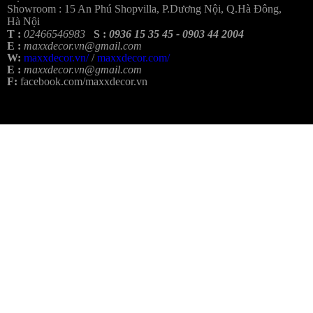
Showroom :
15 An Phú Shopvilla, P.Dương Nội, Q.Hà Đông,
Hà Nội
T :
02466546983
S :
0936 15 35 45 - 0903 44 2004
E :
maxxdecor.vn@gmail.com
W:
maxxdecor.vn/
/
maxxdecor.com/
E :
maxxdecor.vn@gmail.com
F:
facebook.com/maxxdecor.vn