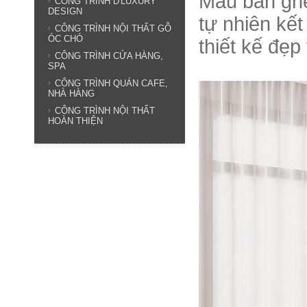
Mẫu bàn ghế
CÔNG TRÌNH D'LUXURY
DESIGN
tự nhiên kế
CÔNG TRÌNH NỘI THẤT GỖ
ÓC CHÓ
thiết kế đẹ
CÔNG TRÌNH CỬA HÀNG,
SPA
CÔNG TRÌNH QUÁN CAFE,
NHÀ HÀNG
CÔNG TRÌNH NỘI THẤT
HOÀN THIỆN