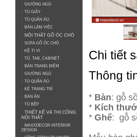
GIƯỜNG NGỦ
TỦ GIẦY
TỦ QUẦN ÁO
BÀN LÀM VIỆC
NỘI THẤT GỖ ÓC CHÓ
SOFA GỖ ÓC CHÓ
Chi tiết
KỆ TI VI
TỦ, TAB, CABINET
BÀN TRANG ĐIỂM
Thông ti
GIƯỜNG NGỦ
TỦ QUẦN ÁO
KỆ TRANG TRÍ
*
Bàn
: gỗ s
BÀN ĂN
TỦ BẾP
*
Kích thư
THIẾT KẾ VÀ THI CÔNG
*
Ghế
: gỗ s
NỘI THẤT
MAXXDECOR INTERIOR
DESIGN