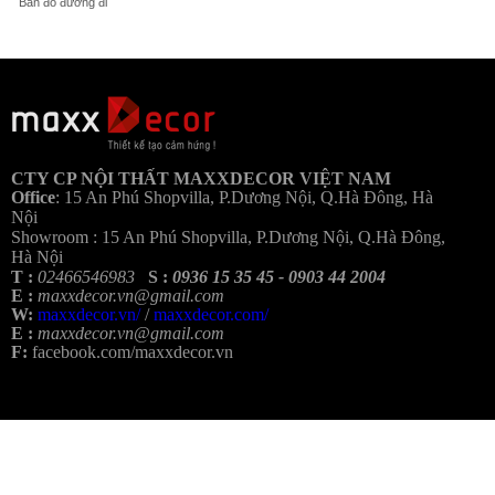
Bản đồ đường đi
Bả
CTY CP NỘI THẤT MAXXDECOR VIỆT NAM
Office
:
15 An Phú Shopvilla, P.Dương Nội, Q.Hà Đông, Hà
Nội
Showroom :
15 An Phú Shopvilla, P.Dương Nội, Q.Hà Đông,
Hà Nội
T :
02466546983
S :
0936 15 35 45 - 0903 44 2004
E :
maxxdecor.vn@gmail.com
W:
maxxdecor.vn/
/
maxxdecor.com/
E :
maxxdecor.vn@gmail.com
F:
facebook.com/maxxdecor.vn