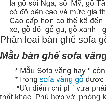
là gỗ sồi Nga, sồi Mỹ, gỗ T
có độ bền cao và mức giá th
Cao cấp hơn có thể kể đến 
xe, gỗ đỏ, gỗ gụ, gỗ xanh ,
Phân loại bàn ghế sofa 
Mẫu bàn ghế sofa văn
* Mẫu
Sofa văng hay '' còn
*Trong
sofa văng gỗ
được
*Ưu điểm chi phí vừa phải, t
thất khác. Phù hợp với phòng 