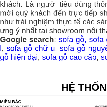
khách. Là người tiêu dùng thô
mời quý khách đến trực tiếp s
như trải nghiệm thực tế các
sả
ưng ý nhất tại showroom nội t
Google search
:
sofa gỗ, sofa
l
,
sofa gỗ chữ u
,
sofa gỗ nguy
gỗ hiện đại
,
sofa gỗ cao cấp
,
s
HỆ THỐN
MIỀN BẮC
MAXXDECOR CENTRAL
MAXXDE