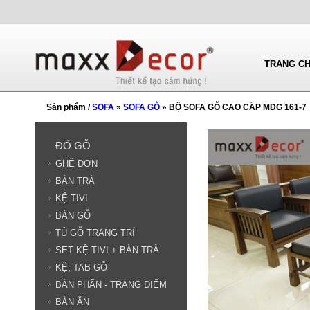
TRANG C
Sản phẩm /
SOFA
»
SOFA GỖ
» BỘ SOFA GỖ CAO CẤP MDG 161-7
ĐỒ GỖ
GHẾ ĐƠN
BÀN TRÀ
KỆ TIVI
BÀN GỖ
TỦ GỖ TRANG TRÍ
SET KỆ TIVI + BÀN TRÀ
KỆ, TAB GỖ
BÀN PHẤN - TRANG ĐIỂM
BÀN ĂN