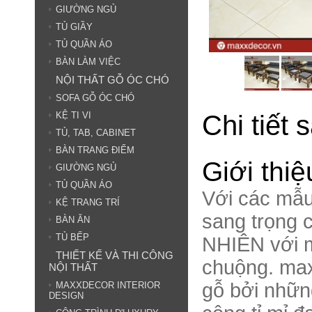
GIƯỜNG NGỦ
TỦ GIẦY
TỦ QUẦN ÁO
BÀN LÀM VIỆC
NỘI THẤT GỖ ÓC CHÓ
SOFA GỖ ÓC CHÓ
Chi tiết
KỆ TI VI
TỦ, TAB, CABINET
BÀN TRANG ĐIỂM
Giới thi
GIƯỜNG NGỦ
TỦ QUẦN ÁO
Với các mẫ
KỆ TRANG TRÍ
sang trọng 
BÀN ĂN
TỦ BẾP
NHIÊN với m
THIẾT KẾ VÀ THI CÔNG
chuộng. max
NỘI THẤT
gỗ bởi nhữn
MAXXDECOR INTERIOR
DESIGN