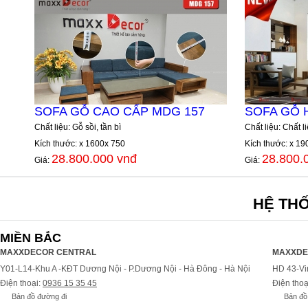
SOFA GỖ CAO CẤP MDG 157
SOFA GỖ H
Chất liệu: Gỗ sồi, tần bì
Chất liệu: Chất l
Kích thước: x 1600x 750
Kích thước: x 19
28.800.000 vnđ
28.800.
Giá:
Giá:
HỆ TH
MIỀN BẮC
MAXXDECOR CENTRAL
MAXXDE
Y01-L14-Khu A -KĐT Dương Nội - P.Dương Nội - Hà Đông - Hà Nội
HD 43-Vi
Điện thoại:
0936 15 35 45
Điện thoạ
Bản đồ đường đi
Bản đồ