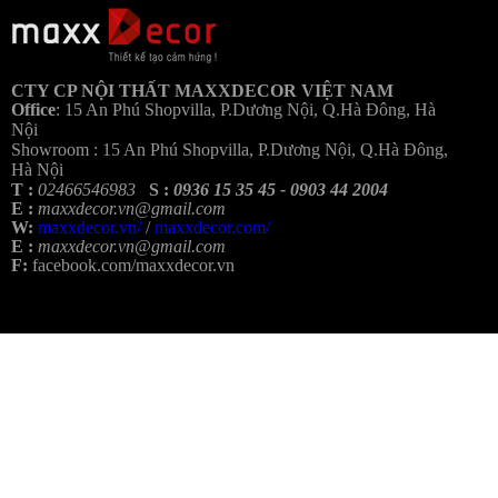
Bả
CTY CP NỘI THẤT MAXXDECOR VIỆT NAM
Office
:
15 An Phú Shopvilla, P.Dương Nội, Q.Hà Đông, Hà
Nội
Showroom :
15 An Phú Shopvilla, P.Dương Nội, Q.Hà Đông,
Hà Nội
T :
02466546983
S :
0936 15 35 45 - 0903 44 2004
E :
maxxdecor.vn@gmail.com
W:
maxxdecor.vn/
/
maxxdecor.com/
E :
maxxdecor.vn@gmail.com
F:
facebook.com/maxxdecor.vn