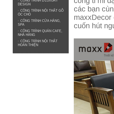
công tỉ mỉ đ
CÔNG TRÌNH D'LUXURY
DESIGN
các bạn cù
CÔNG TRÌNH NỘI THẤT GỖ
ÓC CHÓ
maxxDecor c
CÔNG TRÌNH CỬA HÀNG,
cuốn hút ng
SPA
CÔNG TRÌNH QUÁN CAFE,
NHÀ HÀNG
CÔNG TRÌNH NỘI THẤT
HOÀN THIỆN