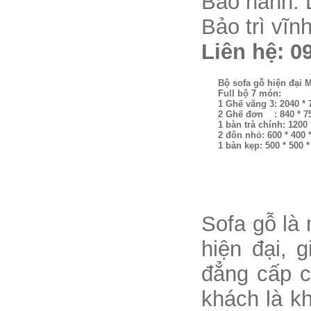
Bảo hành: 
Bảo trì vĩn
Liên hệ: 0
Bộ sofa gỗ hiện đại 
Full bộ 7 món:
1 Ghế văng 3: 2040 *
2 Ghế đơn : 840 * 7
1 bàn trà chính: 1200
2 đôn nhỏ: 600 * 400
1 bàn kẹp: 500 * 500 
Sofa gỗ là 
hiện đại, g
đẳng cấp c
khách là k