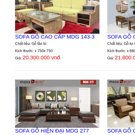
SOFA GỖ CAO CẤP MDG 143-3
SOFA GỖ 
Chất liệu: Gỗ tần bì
Chất liệu: Gỗ tự 
Kích thước: x 750x 750
Kích thước: x 88
20.300.000 vnđ
21.800.
Giá:
Giá:
SOFA GỖ HIỆN ĐẠI MDG 277
SOFA GỖ 