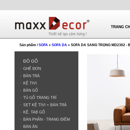
TRANG C
Sản phẩm /
SOFA
»
SOFA DA
» SOFA DA SANG TRỌNG MD2302 - B
ĐỒ GỖ
GHẾ ĐƠN
BÀN TRÀ
KỆ TIVI
BÀN GỖ
TỦ GỖ TRANG TRÍ
SET KỆ TIVI + BÀN TRÀ
KỆ, TAB GỖ
BÀN PHẤN - TRANG ĐIỂM
BÀN ĂN