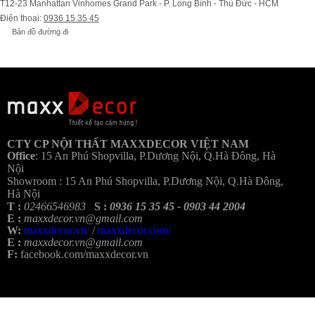
T12-23 Manhattan Vinhomes Grand Park - P. Long Bình - Thủ Đức - HCM
Điện thoại:
0936 15 35 45
Bản đồ đường đi
Bả
CTY CP NỘI THẤT MAXXDECOR VIỆT NAM
Office
:
15 An Phú Shopvilla, P.Dương Nội, Q.Hà Đông, Hà
Nội
Showroom :
15 An Phú Shopvilla, P.Dương Nội, Q.Hà Đông,
Hà Nội
T :
02466546983
S :
0936 15 35 45 - 0903 44 2004
E :
maxxdecor.vn@gmail.com
W:
maxxdecor.vn/
/
maxxdecor.com/
E :
maxxdecor.vn@gmail.com
F:
facebook.com/maxxdecor.vn