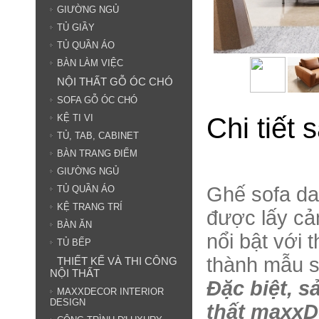
GIƯỜNG NGỦ
TỦ GIẦY
TỦ QUẦN ÁO
BÀN LÀM VIỆC
NỘI THẤT GỖ ÓC CHÓ
SOFA GỖ ÓC CHÓ
Chi tiết
KỆ TI VI
TỦ, TAB, CABINET
BÀN TRANG ĐIỂM
GIƯỜNG NGỦ
Ghế sofa da
TỦ QUẦN ÁO
KỆ TRANG TRÍ
được lấy cả
BÀN ĂN
nổi bật với t
TỦ BẾP
thành mẫu s
THIẾT KẾ VÀ THI CÔNG
NỘI THẤT
Đặc biệt, s
MAXXDECOR INTERIOR
DESIGN
thất maxxD