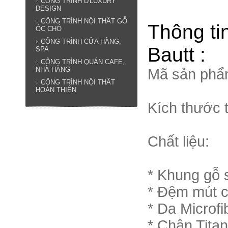
CÔNG TRÌNH D'LUXURY
DESIGN
CÔNG TRÌNH NỘI THẤT GỖ
Thông ti
ÓC CHÓ
CÔNG TRÌNH CỬA HÀNG,
Bautt :
SPA
CÔNG TRÌNH QUÁN CAFE,
NHÀ HÀNG
Mã sản phẩ
CÔNG TRÌNH NỘI THẤT
HOÀN THIỆN
Kích thước 
Chất liệu:
* Khung gỗ s
* Đệm mút 
* Da Microf
* Chân Tita