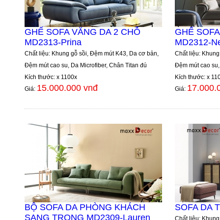
GHẾ SOFA VĂNG DA 2 CHỖ
GHẾ SOFA
MD2313-Prina
MD2312-Ne
Chất liệu: Khung gỗ sồi, Đệm mút K43, Da cơ bản,
Chất liệu: Khung
Đệm mút cao su, Da Microfiber, Chân Titan đú
Đệm mút cao su, 
Kích thước: x 1100x
Kích thước: x 11
15.000.000 vnđ
17.000.
Giá:
Giá:
BỘ SOFA DA PHÒNG KHÁCH
SOFA DA 
SANG TRỌNG MD2309-Lauren
Chất liệu: Khung