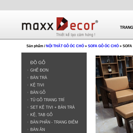
TRANG
Sản phẩm /
NỘI THẤT GỖ ÓC CHÓ
»
SOFA GỖ ÓC CHÓ
» SOFA
ĐỒ GỖ
GHẾ ĐƠN
BÀN TRÀ
KỆ TIVI
BÀN GỖ
TỦ GỖ TRANG TRÍ
SET KỆ TIVI + BÀN TRÀ
KỆ, TAB GỖ
BÀN PHẤN - TRANG ĐIỂM
BÀN ĂN