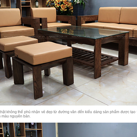
 thật không thể phủ nhận vẻ đẹp từ đường vân đến kiểu dáng sản phẩm được tạo 
n màu nguyên bản.