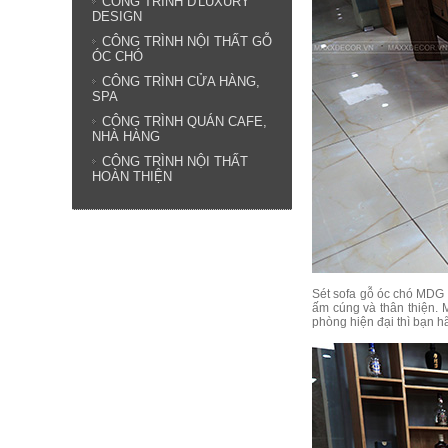
CÔNG TRÌNH D'LUXURY
DESIGN
CÔNG TRÌNH NỘI THẤT GỖ
ÓC CHÓ
CÔNG TRÌNH CỬA HÀNG,
SPA
CÔNG TRÌNH QUÁN CAFE,
NHÀ HÀNG
CÔNG TRÌNH NỘI THẤT
HOÀN THIỆN
Sét sofa gỗ óc chó MDG 
ấm cúng và thân thiện.
phòng hiện đại thì bạn h