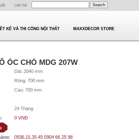
uất
Liên hệ
IẾT KẾ VÀ THI CÔNG NỘI THẤT
MAXXDECOR STORE
Ỗ ÓC CHÓ MDG 207W
Dài: 2040 mm
Rộng: 700 mm
Cao: 700 mm
24 Tháng
:
0 VNĐ
hàng:
0936.15.35.45 0904 66 25 98