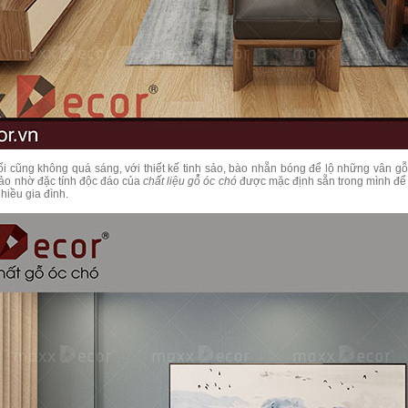
i cũng không quá sáng, với thiết kế tinh sảo, bào nhẵn bóng để lộ những vân gỗ
ảo nhờ đặc tính độc đáo của
chất liệu gỗ óc chó
được mặc định sẵn trong mình để t
hiều gia đình.