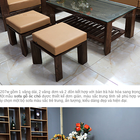
207w gồm 1 văng dài, 2 văng đơn và 2 đôn kết hợp với bàn trà hài hòa sang trọ
 Một mẫu
sofa gỗ óc chó
được thiết kế đơn giản, màu sắc trung tính sẽ phù hợp v
ãy chọn một bộ sofa màu sắc trẻ trung, ấn tượng, kiểu dáng đẹp và hiện đại.