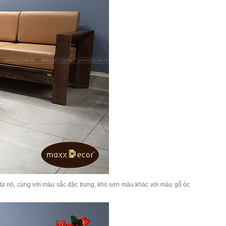
từ nó, cùng với màu sắc đặc trưng, khó sơn màu khác với màu gỗ óc