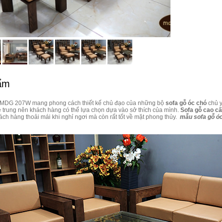
hẩm
MDG 207W mang phong cách thiết kế chủ đạo của những bộ
sofa gỗ óc chó
chủ y
ẻ trung nên khách hàng có thể lựa chọn dựa vào sở thích của mình.
Sofa gỗ cao c
ách hàng thoải mái khi nghỉ ngơi mà còn rất tốt về mặt phong thủy.
mẫu sofa gỗ óc