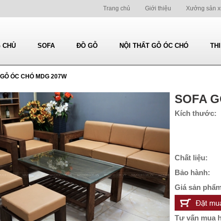
Trang chủ
Giới thiệu
Xưởng sản x
 CHỦ
SOFA
ĐỒ GỖ
NỘI THẤT GỖ ÓC CHÓ
TH
 GỖ ÓC CHÓ MDG 207W
SOFA G
Kích thước:
Chất liệu:
Bảo hành:
Giá sản phẩm
Tư vấn mua 