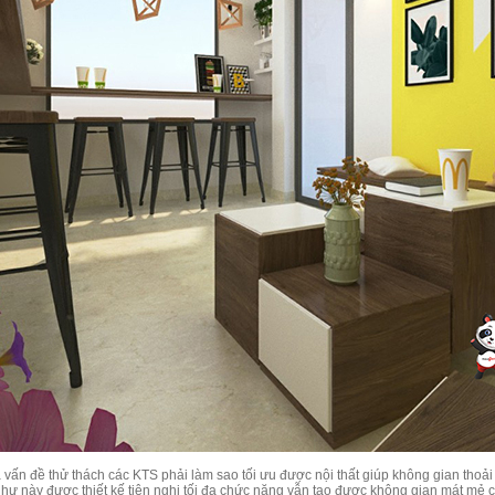
à vấn đề thử thách các KTS phải làm sao tối ưu được nội thất giúp không gian th
 như này được thiết kế tiện nghi tối đa chức năng vẫn tạo được không gian mát m