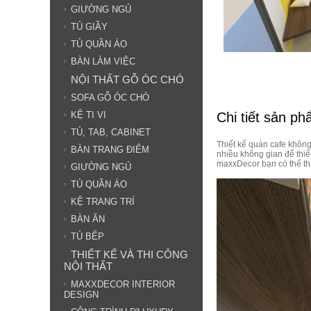
GIƯỜNG NGỦ
TỦ GIẦY
TỦ QUẦN ÁO
BÀN LÀM VIỆC
NỘI THẤT GỖ ÓC CHÓ
SOFA GỖ ÓC CHÓ
Chi tiết sản p
KỆ TI VI
TỦ, TAB, CABINET
Thiết kế quán cafe không
BÀN TRANG ĐIỂM
nhiều không gian để thiế
maxxDecor bạn có thể t
GIƯỜNG NGỦ
TỦ QUẦN ÁO
KỆ TRANG TRÍ
BÀN ĂN
TỦ BẾP
THIẾT KẾ VÀ THI CÔNG
NỘI THẤT
MAXXDECOR INTERIOR
DESIGN