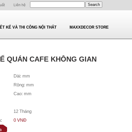
uất
Liên hệ
IẾT KẾ VÀ THI CÔNG NỘI THẤT
MAXXDECOR STORE
KẾ QUÁN CAFE KHÔNG GIAN
Dài: mm
Rộng: mm
Cao: mm
12 Tháng
:
0 VNĐ