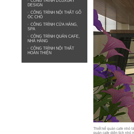
CÔNG TRÌNH D'LUXURY
DESIGN
CÔNG TRÌNH NỘI THẤT GỖ
ÓC CHÓ
CÔNG TRÌNH CỬA HÀNG,
SPA
CÔNG TRÌNH QUÁN CAFE,
NHÀ HÀNG
CÔNG TRÌNH NỘI THẤT
HOÀN THIỆN
Thiết kế quán cafe nhỏ l
quán cafe diện tích nhỏ