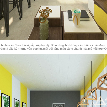
tích nhỏ cần được bố trí, sắp xếp hợp lý. Bỏ những thứ không cần thiết và cần đượ
 rườm rà cầu kỳ nhưng vẫn đẹp hút mắt bởi tông màu vàng chanh mát mẻ kết hợp vớ