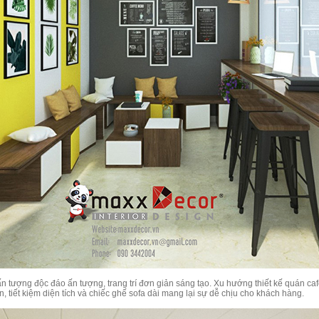
 tượng độc đáo ấn tượng, trang trí đơn giản sáng tạo. Xu hướng thiết kế quán cafe
 tiết kiệm diện tích và chiếc ghế sofa dài mang lại sự dễ chịu cho khách hàng.