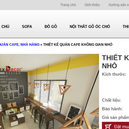
Trang chủ
Giới thiệu
Xưởng sản x
 CHỦ
SOFA
ĐỒ GỖ
NỘI THẤT GỖ ÓC CHÓ
TH
QUÁN CAFE, NHÀ HÀNG
» THIẾT KẾ QUÁN CAFE KHÔNG GIAN NHỎ
THIẾT 
NHỎ
Kích thước:
Chất liệu:
Bảo hành:
Giá sản phẩm