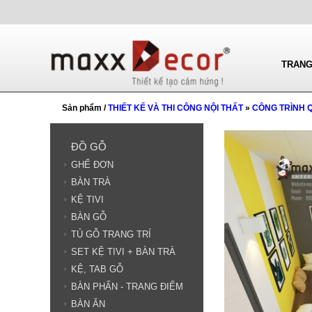
TRANG
Sản phẩm /
THIẾT KẾ VÀ THI CÔNG NỘI THẤT
»
CÔNG TRÌNH 
ĐỒ GỖ
GHẾ ĐƠN
BÀN TRÀ
KỆ TIVI
BÀN GỖ
TỦ GỖ TRANG TRÍ
SET KỆ TIVI + BÀN TRÀ
KỆ, TAB GỖ
BÀN PHẤN - TRANG ĐIỂM
BÀN ĂN