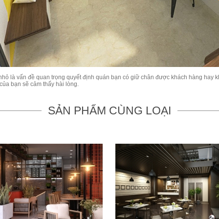
 nhỏ là vấn đề quan trọng quyết định quán bạn có giữ chân được khách hàng hay kh
của bạn sẽ cảm thấy hài lòng.
SẢN PHẨM CÙNG LOẠI