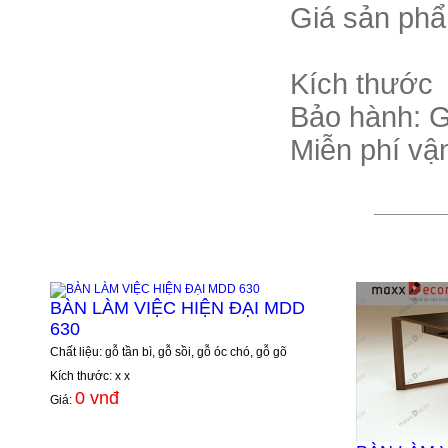
Giá sản phẩ
Kích thước
Bảo hành: G
Miễn phí vậ
BÀN LÀM VIỆC HIỆN ĐẠI MDD
630
Chất liệu: gỗ tần bì, gỗ sồi, gỗ óc chó, gỗ gõ
Kích thước: x x
0 vnđ
Giá: