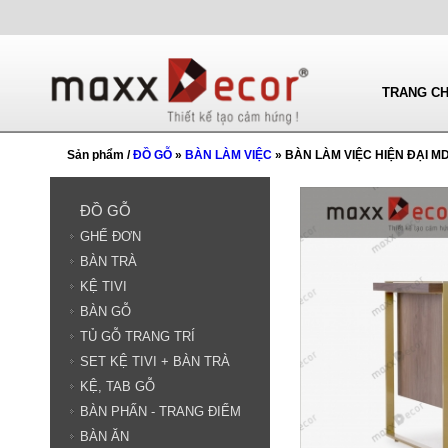
TRANG C
Sản phẩm /
ĐỒ GỖ
»
BÀN LÀM VIỆC
» BÀN LÀM VIỆC HIỆN ĐẠI M
ĐỒ GỖ
GHẾ ĐƠN
BÀN TRÀ
KỆ TIVI
BÀN GỖ
TỦ GỖ TRANG TRÍ
SET KỆ TIVI + BÀN TRÀ
KỆ, TAB GỖ
BÀN PHẤN - TRANG ĐIỂM
BÀN ĂN