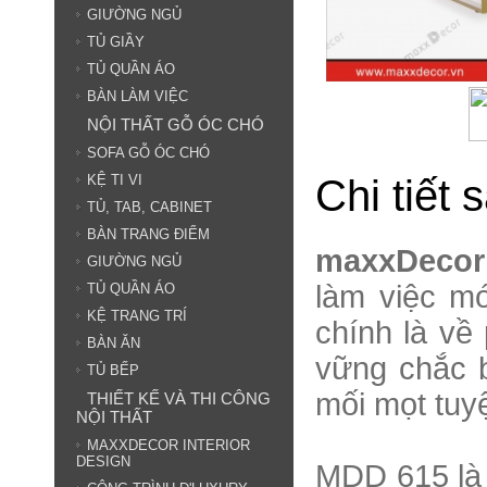
GIƯỜNG NGỦ
TỦ GIẦY
TỦ QUẦN ÁO
BÀN LÀM VIỆC
NỘI THẤT GỖ ÓC CHÓ
SOFA GỖ ÓC CHÓ
Chi tiết
KỆ TI VI
TỦ, TAB, CABINET
BÀN TRANG ĐIỂM
maxxDecor
GIƯỜNG NGỦ
làm việc mớ
TỦ QUẦN ÁO
KỆ TRANG TRÍ
chính là về
BÀN ĂN
vững chắc b
TỦ BẾP
mối mọt tuyệ
THIẾT KẾ VÀ THI CÔNG
NỘI THẤT
MAXXDECOR INTERIOR
DESIGN
MDD 615 là 