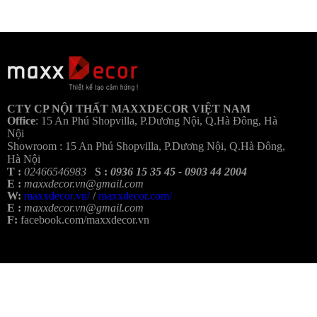
Bả
CTY CP NỘI THẤT MAXXDECOR VIỆT NAM
Office
:
15 An Phú Shopvilla, P.Dương Nội, Q.Hà Đông, Hà
Nội
Showroom :
15 An Phú Shopvilla, P.Dương Nội, Q.Hà Đông,
Hà Nội
T :
02466546983
S :
0936 15 35 45 - 0903 44 2004
E :
maxxdecor.vn@gmail.com
W:
maxxdecor.vn/
/
maxxdecor.com/
E :
maxxdecor.vn@gmail.com
F:
facebook.com/maxxdecor.vn