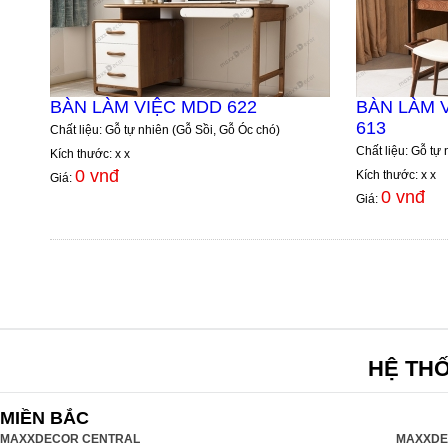
BÀN LÀM VIỆC MDD 622
BÀN LÀM V
613
Chất liệu: Gỗ tự nhiên (Gỗ Sồi, Gỗ Óc chó)
Chất liệu: Gỗ tự
Kích thước: x x
0 vnđ
Kích thước: x x
Giá:
0 vnđ
Giá:
HỆ TH
MIỀN BẮC
MAXXDECOR CENTRAL
MAXXDE