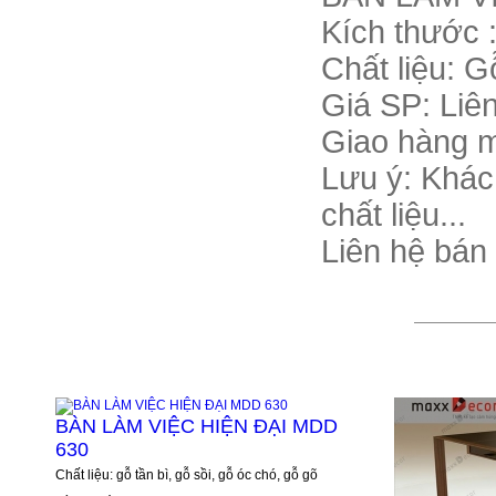
Kích thước 
Chất liệu:
Gỗ
G
iá S
P: Liê
Giao hàng m
Lưu ý: Khác
chất liệu...
Liên hệ bán
BÀN LÀM VIỆC HIỆN ĐẠI MDD
630
Chất liệu: gỗ tần bì, gỗ sồi, gỗ óc chó, gỗ gõ