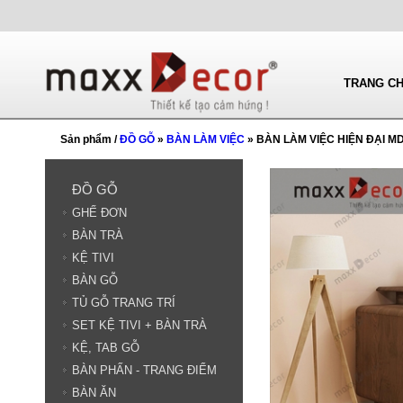
TRANG C
Sản phẩm /
ĐỒ GỖ
»
BÀN LÀM VIỆC
» BÀN LÀM VIỆC HIỆN ĐẠI M
ĐỒ GỖ
GHẾ ĐƠN
BÀN TRÀ
KỆ TIVI
BÀN GỖ
TỦ GỖ TRANG TRÍ
SET KỆ TIVI + BÀN TRÀ
KỆ, TAB GỖ
BÀN PHẤN - TRANG ĐIỂM
BÀN ĂN