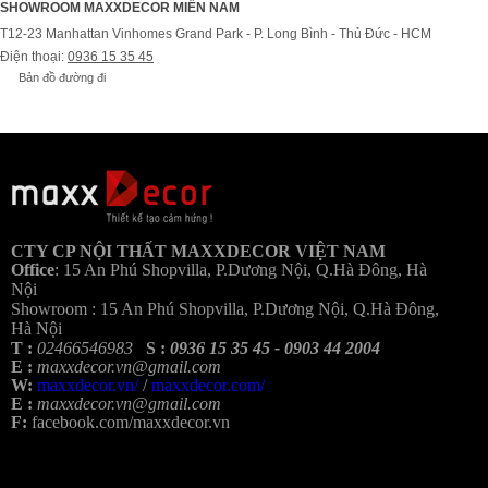
SHOWROOM MAXXDECOR MIỀN NAM
T12-23 Manhattan Vinhomes Grand Park - P. Long Bình - Thủ Đức - HCM
Điện thoại:
0936 15 35 45
Bản đồ đường đi
Bả
CTY CP NỘI THẤT MAXXDECOR VIỆT NAM
Office
:
15 An Phú Shopvilla, P.Dương Nội, Q.Hà Đông, Hà
Nội
Showroom :
15 An Phú Shopvilla, P.Dương Nội, Q.Hà Đông,
Hà Nội
T :
02466546983
S :
0936 15 35 45 - 0903 44 2004
E :
maxxdecor.vn@gmail.com
W:
maxxdecor.vn/
/
maxxdecor.com/
E :
maxxdecor.vn@gmail.com
F:
facebook.com/maxxdecor.vn