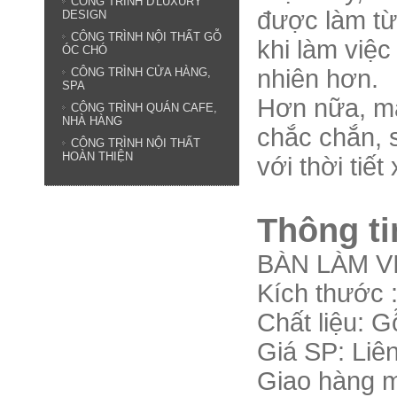
CÔNG TRÌNH D'LUXURY
được làm từ
DESIGN
CÔNG TRÌNH NỘI THẤT GỖ
khi làm việ
ÓC CHÓ
nhiên hơn.
CÔNG TRÌNH CỬA HÀNG,
SPA
Hơn nữa, mâ
CÔNG TRÌNH QUÁN CAFE,
NHÀ HÀNG
chắc chắn, 
CÔNG TRÌNH NỘI THẤT
HOÀN THIỆN
với thời tiết
Thông ti
BÀN LÀM V
Kích thước 
Chất liệu:
Gỗ
G
iá S
P: Liê
Giao hàng m