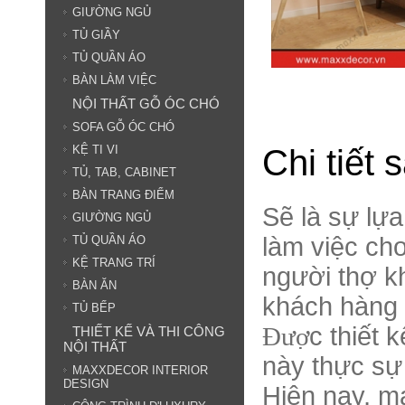
GIƯỜNG NGỦ
TỦ GIẦY
TỦ QUẦN ÁO
BÀN LÀM VIỆC
NỘI THẤT GỖ ÓC CHÓ
SOFA GỖ ÓC CHÓ
Chi tiết
KỆ TI VI
TỦ, TAB, CABINET
BÀN TRANG ĐIỂM
Sẽ là sự l
GIƯỜNG NGỦ
làm việc cho 
TỦ QUẦN ÁO
KỆ TRANG TRÍ
người thợ k
BÀN ĂN
khách hàng đ
TỦ BẾP
Đươ
̣c thiết 
THIẾT KẾ VÀ THI CÔNG
NỘI THẤT
này thực sư
MAXXDECOR INTERIOR
DESIGN
Hiện nay, m