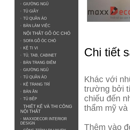
GIƯỜNG NGỦ
TỦ GIẦY
TỦ QUẦN ÁO
BÀN LÀM VIỆC
NỘI THẤT GỖ ÓC CHÓ
SOFA GỖ ÓC CHÓ
Chi tiết
KỆ TI VI
TỦ, TAB, CABINET
BÀN TRANG ĐIỂM
GIƯỜNG NGỦ
Khác với nh
TỦ QUẦN ÁO
KỆ TRANG TRÍ
trường bởi t
BÀN ĂN
chiếu đến n
TỦ BẾP
thẩm mỹ và 
THIẾT KẾ VÀ THI CÔNG
NỘI THẤT
MAXXDECOR INTERIOR
DESIGN
Thêm vào đó