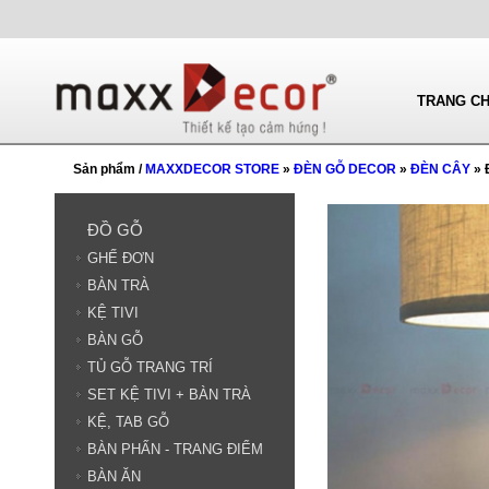
TRANG C
Sản phẩm /
MAXXDECOR STORE
»
ĐÈN GỖ DECOR
»
ĐÈN CÂY
» 
ĐỒ GỖ
GHẾ ĐƠN
BÀN TRÀ
KỆ TIVI
BÀN GỖ
TỦ GỖ TRANG TRÍ
SET KỆ TIVI + BÀN TRÀ
KỆ, TAB GỖ
BÀN PHẤN - TRANG ĐIỂM
BÀN ĂN