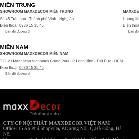
MIỀN TRUNG
SHOWROOM MAXXDECOR MIỀN TRUNG
MAXXDE
Số 45 Trần phú - Thành phố Vinh - Nghệ An
Hoàng Ma
Điện thoại:
0936 15 35 45
Điện thoạ
Bản đồ đường đi
Bản đồ
MIỀN NAM
SHOWROOM MAXXDECOR MIỀN NAM
T12-23 Manhattan Vinhomes Grand Park - P. Long Bình - Thủ Đức - HCM
Điện thoại:
0936 15 35 45
Bản đồ đường đi
Bả
CTY CP NỘI THẤT MAXXDECOR VIỆT NAM
Office
:
15 An Phú Shopvilla, P.Dương Nội, Q.Hà Đông, Hà
Nội