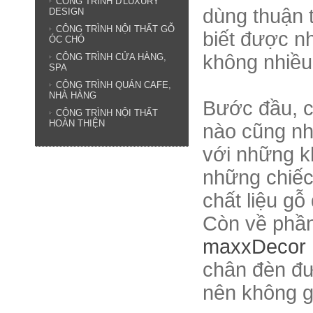
CÔNG TRÌNH D'LUXURY
dùng thuận t
DESIGN
CÔNG TRÌNH NỘI THẤT GỖ
biết được n
ÓC CHÓ
không nhiều
CÔNG TRÌNH CỬA HÀNG,
SPA
CÔNG TRÌNH QUÁN CAFE,
NHÀ HÀNG
Bước đầu, c
CÔNG TRÌNH NỘI THẤT
HOÀN THIỆN
nào cũng nh
với những k
những chiếc
chất liệu gỗ
Còn về phần 
maxxDeco
chân đèn đượ
nên không gi