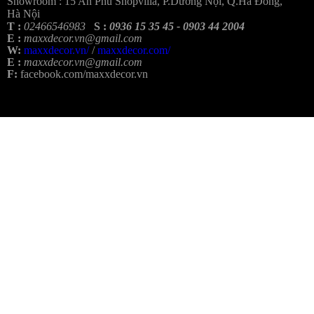
Showroom :
15 An Phú Shopvilla, P.Dương Nội, Q.Hà Đông,
Hà Nội
T :
02466546983
S :
0936 15 35 45 - 0903 44 2004
E :
maxxdecor.vn@gmail.com
W:
maxxdecor.vn/
/
maxxdecor.com/
E :
maxxdecor.vn@gmail.com
F:
facebook.com/maxxdecor.vn