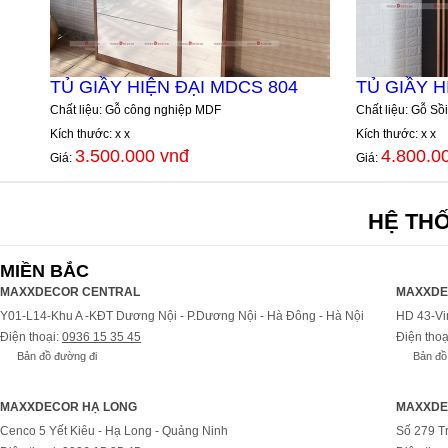
TỦ GIẦY HIỆN ĐẠI MDCS 804
TỦ GIẦY H
Chất liệu: Gỗ công nghiệp MDF
Chất liệu: Gỗ Sồi
Kích thước: x x
Kích thước: x x
3.500.000 vnđ
4.800.0
Giá:
Giá:
HỆ TH
MIỀN BẮC
MAXXDECOR CENTRAL
MAXXDE
Y01-L14-Khu A -KĐT Dương Nội - P.Dương Nội - Hà Đông - Hà Nội
HD 43-Vi
Điện thoại:
0936 15 35 45
Điện thoạ
Bản đồ đường đi
Bản đồ
MAXXDECOR HẠ LONG
MAXXDE
Cenco 5 Yết Kiêu - Hạ Long - Quảng Ninh
Số 279 T