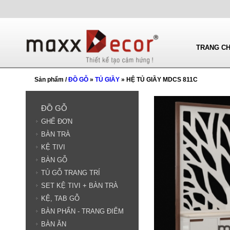
TRANG C
Sản phẩm /
ĐỒ GỖ
»
TỦ GIẦY
» HỆ TỦ GIẦY MDCS 811C
ĐỒ GỖ
GHẾ ĐƠN
BÀN TRÀ
KỆ TIVI
BÀN GỖ
TỦ GỖ TRANG TRÍ
SET KỆ TIVI + BÀN TRÀ
KỆ, TAB GỖ
BÀN PHẤN - TRANG ĐIỂM
BÀN ĂN