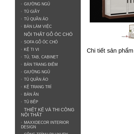
GIƯỜNG NGỦ
TỦ GIẦY
TỦ QUẦN ÁO
BÀN LÀM VIỆC
NỘI THẤT GỖ ÓC CHÓ
SOFA GỖ ÓC CHÓ
Chi tiết sản phẩm
KỆ TI VI
TỦ, TAB, CABINET
BÀN TRANG ĐIỂM
GIƯỜNG NGỦ
TỦ QUẦN ÁO
KỆ TRANG TRÍ
BÀN ĂN
TỦ BẾP
THIẾT KẾ VÀ THI CÔNG
NỘI THẤT
MAXXDECOR INTERIOR
DESIGN