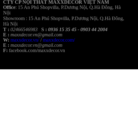
CTY CP NỘI THẤT MAXXDECOR VIỆT NAM
Office
:
15 An Phú Shopvilla, P.Dương Nội, Q.Hà Đông, Hà
Nội
Showroom :
15 An Phú Shopvilla, P.Dương Nội, Q.Hà Đông,
Hà Nội
T :
02466546983
S :
0936 15 35 45 - 0903 44 2004
E :
maxxdecor.vn@gmail.com
W:
maxxdecor.vn/
/
maxxdecor.com/
E :
maxxdecor.vn@gmail.com
F:
facebook.com/maxxdecor.vn