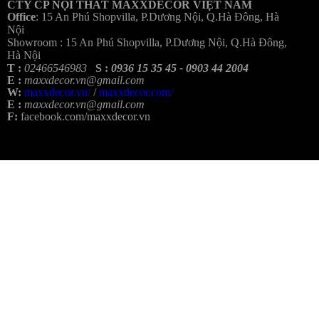
CTY CP NỘI THẤT MAXXDECOR VIỆT NAM
Office
:
15 An Phú Shopvilla, P.Dương Nội, Q.Hà Đông, Hà
Nội
Showroom :
15 An Phú Shopvilla, P.Dương Nội, Q.Hà Đông,
Hà Nội
T :
02466546983
S :
0936 15 35 45 - 0903 44 2004
E :
maxxdecor.vn@gmail.com
W:
maxxdecor.vn/
/
maxxdecor.com/
E :
maxxdecor.vn@gmail.com
F:
facebook.com/maxxdecor.vn