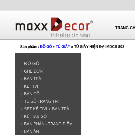
TRANG C
Sản phẩm /
ĐỒ GỖ
»
TỦ GIẦY
» TỦ GIẦY HIỆN ĐẠI MDCS 803
ĐỒ GỖ
GHẾ ĐƠN
BÀN TRÀ
KỆ TIVI
BÀN GỖ
TỦ GỖ TRANG TRÍ
SET KỆ TIVI + BÀN TRÀ
KỆ, TAB GỖ
BÀN PHẤN - TRANG ĐIỂM
BÀN ĂN