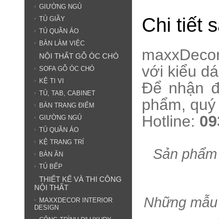
GIƯỜNG NGỦ
Chi tiết
TỦ GIẦY
TỦ QUẦN ÁO
BÀN LÀM VIỆC
maxxDecor 
NỘI THẤT GỖ ÓC CHÓ
với kiểu d
SOFA GỖ ÓC CHÓ
KỆ TI VI
Để nhận đ
TỦ, TAB, CABINET
phẩm, quý 
BÀN TRANG ĐIỂM
Hotline:
09
GIƯỜNG NGỦ
TỦ QUẦN ÁO
KỆ TRANG TRÍ
Sản phẩm g
BÀN ĂN
TỦ BẾP
THIẾT KẾ VÀ THI CÔNG
NỘI THẤT
Những mẫu t
MAXXDECOR INTERIOR
DESIGN