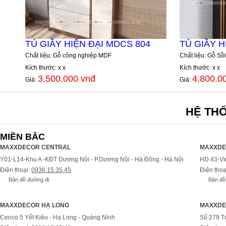
TỦ GIẦY HIỆN ĐẠI MDCS 804
TỦ GIẦY H
Chất liệu: Gỗ công nghiệp MDF
Chất liệu: Gỗ Sồi
Kích thước: x x
Kích thước: x x
3.500.000 vnđ
4.800.0
Giá:
Giá:
HỆ TH
MIỀN BẮC
MAXXDECOR CENTRAL
MAXXDE
Y01-L14-Khu A -KĐT Dương Nội - P.Dương Nội - Hà Đông - Hà Nội
HD 43-Vi
Điện thoại:
0936 15 35 45
Điện thoạ
Bản đồ đường đi
Bản đồ
MAXXDECOR HẠ LONG
MAXXDE
Cenco 5 Yết Kiêu - Hạ Long - Quảng Ninh
Số 279 T