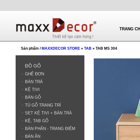
TRANG C
Sản phẩm /
MAXXDECOR STORE
»
TAB
» TAB MS 304
ĐỒ GỖ
GHẾ ĐƠN
BÀN TRÀ
KỆ TIVI
BÀN GỖ
TỦ GỖ TRANG TRÍ
SET KỆ TIVI + BÀN TRÀ
KỆ, TAB GỖ
BÀN PHẤN - TRANG ĐIỂM
BÀN ĂN