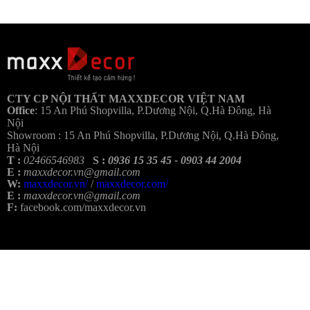
Bả
CTY CP NỘI THẤT MAXXDECOR VIỆT NAM
Office
:
15 An Phú Shopvilla, P.Dương Nội, Q.Hà Đông, Hà
Nội
Showroom :
15 An Phú Shopvilla, P.Dương Nội, Q.Hà Đông,
Hà Nội
T :
02466546983
S :
0936 15 35 45 - 0903 44 2004
E :
maxxdecor.vn@gmail.com
W:
maxxdecor.vn/
/
maxxdecor.com/
E :
maxxdecor.vn@gmail.com
F:
facebook.com/maxxdecor.vn