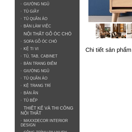
GIƯỜNG NGỦ
TỦ GIẦY
TỦ QUẦN ÁO
BÀN LÀM VIỆC
NỘI THẤT GỖ ÓC CHÓ
SOFA GỖ ÓC CHÓ
Chi tiết sản phẩm
KỆ TI VI
TỦ, TAB, CABINET
BÀN TRANG ĐIỂM
GIƯỜNG NGỦ
TỦ QUẦN ÁO
KỆ TRANG TRÍ
BÀN ĂN
TỦ BẾP
THIẾT KẾ VÀ THI CÔNG
NỘI THẤT
MAXXDECOR INTERIOR
DESIGN