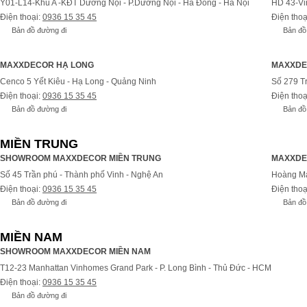
Y01-L14-Khu A -KĐT Dương Nội - P.Dương Nội - Hà Đông - Hà Nội
HD 43-Vi
Điện thoại:
0936 15 35 45
Điện thoạ
Bản đồ đường đi
Bản đồ
MAXXDECOR HẠ LONG
MAXXDE
Cenco 5 Yết Kiêu - Hạ Long - Quảng Ninh
Số 279 T
Điện thoại:
0936 15 35 45
Điện thoạ
Bản đồ đường đi
Bản đồ
MIỀN TRUNG
SHOWROOM MAXXDECOR MIỀN TRUNG
MAXXDE
Số 45 Trần phú - Thành phố Vinh - Nghệ An
Hoàng Ma
Điện thoại:
0936 15 35 45
Điện thoạ
Bản đồ đường đi
Bản đồ
MIỀN NAM
SHOWROOM MAXXDECOR MIỀN NAM
T12-23 Manhattan Vinhomes Grand Park - P. Long Bình - Thủ Đức - HCM
Điện thoại:
0936 15 35 45
Bản đồ đường đi