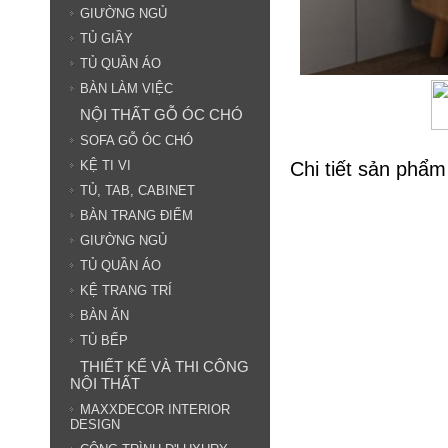
GIƯỜNG NGỦ
TỦ GIẦY
TỦ QUẦN ÁO
BÀN LÀM VIỆC
NỘI THẤT GỖ ÓC CHÓ
SOFA GỖ ÓC CHÓ
Chi tiết sản phẩm
KỆ TI VI
TỦ, TAB, CABINET
BÀN TRANG ĐIỂM
GIƯỜNG NGỦ
TỦ QUẦN ÁO
KỆ TRANG TRÍ
BÀN ĂN
TỦ BẾP
THIẾT KẾ VÀ THI CÔNG
NỘI THẤT
MAXXDECOR INTERIOR
DESIGN