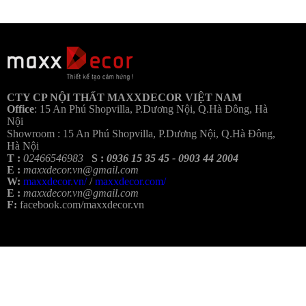
Bả
CTY CP NỘI THẤT MAXXDECOR VIỆT NAM
Office
:
15 An Phú Shopvilla, P.Dương Nội, Q.Hà Đông, Hà
Nội
Showroom :
15 An Phú Shopvilla, P.Dương Nội, Q.Hà Đông,
Hà Nội
T :
02466546983
S :
0936 15 35 45 - 0903 44 2004
E :
maxxdecor.vn@gmail.com
W:
maxxdecor.vn/
/
maxxdecor.com/
E :
maxxdecor.vn@gmail.com
F:
facebook.com/maxxdecor.vn