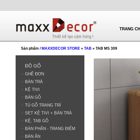
TRANG C
Sản phẩm /
MAXXDECOR STORE
»
TAB
» TAB MS 309
ĐỒ GỖ
GHẾ ĐƠN
BÀN TRÀ
KỆ TIVI
BÀN GỖ
TỦ GỖ TRANG TRÍ
SET KỆ TIVI + BÀN TRÀ
KỆ, TAB GỖ
BÀN PHẤN - TRANG ĐIỂM
BÀN ĂN